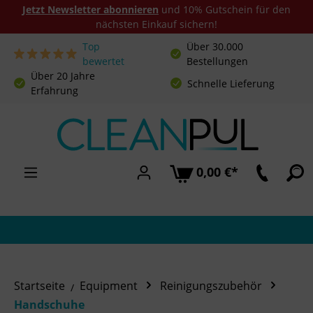
Jetzt Newsletter abonnieren
und 10% Gutschein für den
nächsten Einkauf sichern!
Top
Über 30.000
Zum Hauptinhalt springen
bewertet
Bestellungen
Über 20 Jahre
Schnelle Lieferung
Erfahrung
0,00 €*
Startseite
Equipment
Reinigungszubehör
Handschuhe