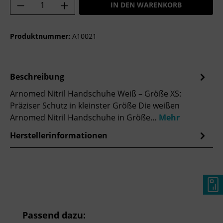
Produkt Anzahl: Gib den gewünschten Wer
IN DEN WARENKORB
Produktnummer:
A10021
Beschreibung
Arnomed Nitril Handschuhe Weiß – Größe XS:
Präziser Schutz in kleinster Größe Die weißen
Arnomed Nitril Handschuhe in Größe…
Mehr
Herstellerinformationen
Produktgalerie überspringen
Passend dazu: