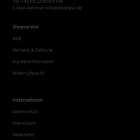
Tel. +49 (0) 2238/301108
Einsatz in Kliniken, Arztpraxen,
E-Mail-Adresse info@cleanpul.de
Pflegeheimen und Laboren Geeignet für
alle hautverträglichen
Anwendungsbereiche Vorteile Hohe
Shopservice
Wirksamkeit gegen Bakterien, Hefen und
AGB
behüllte Viren VAH-gelistet und EN-geprüft
Sanft zur Haut durch pflegende
Versand & Zahlung
Inhaltsstoffe Handliche 500 ml Flasche –
Kundeninformation
ideal für den täglichen Gebrauch Dr.
Schumacher Descoderm Haut- und
Widerrufsrecht
Handdesinfektion bietet zuverlässigen
Schutz und hervorragende
Hautverträglichkeit. Die 500 ml Flasche ist
Unternehmen
die ideale Lösung für hygienische
Händedesinfektion in allen professionellen
Datenschutz
und medizinischen Bereichen.
Impressum
Newsletter