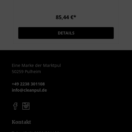
Handdesinfektion zur hygienischen und
chirurgischen Händedesinfektion. Dank
der hautschonenden Rezeptur mit
85,44 €*
rückfettenden Inhaltsstoffen eignet sich
Descoderm ideal für den täglichen Einsatz
DETAILS
in medizinischen und pflegerischen
Einrichtungen. Die 500 ml Flasche ist
handlich, nachfüllbar und perfekt für den
Arbeitsplatz geeignet. Produktmerkmale
Inhalt: 500 ml Flasche Alkoholische
Eine Marke der Marktpul
50259 Pulheim
Desinfektionslösung für Hände und Haut
Wirkstoffe: Ethanol und 1-Propanol VAH-
+49 2238 301108
gelistet und gemäß EN 1500, EN 12791, EN
info@cleanpul.de
13727, EN 14476 geprüft Hautfreundlich
mit rückfettenden Inhaltsstoffen
Angenehm im Geruch und schnell
trocknend Ohne Farbstoffe und Parfüme
Anwendungsbereiche Hygienische und
Kontakt
chirurgische Händedesinfektion Für den