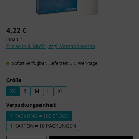
Regulärer Preis:
4,22 €
Inhalt:
1
Preise inkl. MwSt., zzgl. Versandkosten
Sofort verfügbar, Lieferzeit: 3-5 Werktage
auswählen
Größe
XS
S
M
L
XL
auswählen
Verpackungseinheit
1 PACKUNG = 100 STÜCK
1 KARTON = 10 PACKUNGEN