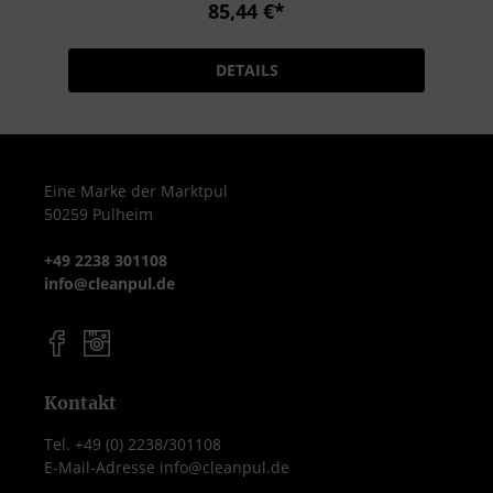
der hautschonenden Rezeptur mit
85,44 €*
rückfettenden Inhaltsstoffen eignet sich
Descoderm ideal für den täglichen Einsatz
DETAILS
in medizinischen und pflegerischen
Einrichtungen. Die 500 ml Flasche ist
handlich, nachfüllbar und perfekt für den
Arbeitsplatz geeignet. Produktmerkmale
Inhalt: 500 ml Flasche Alkoholische
Eine Marke der Marktpul
50259 Pulheim
Desinfektionslösung für Hände und Haut
Wirkstoffe: Ethanol und 1-Propanol VAH-
+49 2238 301108
gelistet und gemäß EN 1500, EN 12791, EN
info@cleanpul.de
13727, EN 14476 geprüft Hautfreundlich
mit rückfettenden Inhaltsstoffen
Angenehm im Geruch und schnell
trocknend Ohne Farbstoffe und Parfüme
Anwendungsbereiche Hygienische und
Kontakt
chirurgische Händedesinfektion Für den
Tel. +49 (0) 2238/301108
Einsatz in Kliniken, Arztpraxen,
E-Mail-Adresse info@cleanpul.de
Pflegeheimen und Laboren Geeignet für