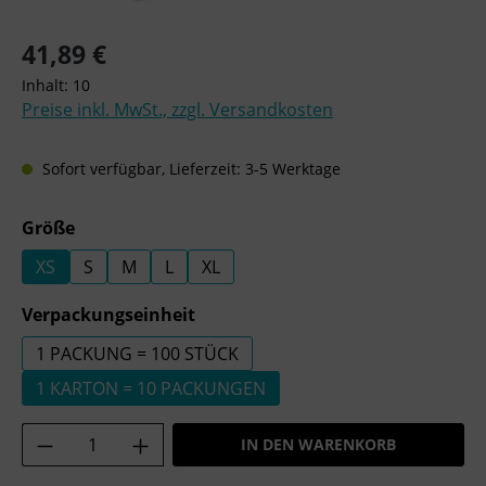
Regulärer Preis:
41,89 €
Inhalt:
10
Preise inkl. MwSt., zzgl. Versandkosten
Sofort verfügbar, Lieferzeit: 3-5 Werktage
auswählen
Größe
XS
S
M
L
XL
auswählen
Verpackungseinheit
1 PACKUNG = 100 STÜCK
1 KARTON = 10 PACKUNGEN
Produkt Anzahl: Gib den gewünschten Wer
IN DEN WARENKORB