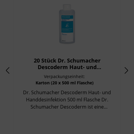
20 Stück Dr. Schumacher
Descoderm Haut- und
Handdesinfektion 500 ml Flasche
Verpackungseinheit:
Karton (20 x 500 ml Flasche)
Dr. Schumacher Descoderm Haut- und
Handdesinfektion 500 ml Flasche Dr.
Schumacher Descoderm ist eine
gebrauchsfertige, alkoholische Haut- und
Handdesinfektion zur hygienischen und
chirurgischen Händedesinfektion. Dank