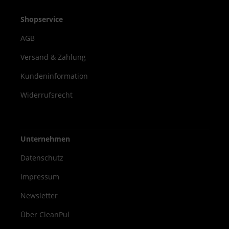
alle hautverträglichen
Anwendungsbereiche Vorteile Hohe
Shopservice
Wirksamkeit gegen Bakterien, Hefen und
AGB
behüllte Viren VAH-gelistet und EN-geprüft
Sanft zur Haut durch pflegende
Versand & Zahlung
Inhaltsstoffe Handliche 500 ml Flasche –
Kundeninformation
ideal für den täglichen Gebrauch Dr.
Schumacher Descoderm Haut- und
Widerrufsrecht
Handdesinfektion bietet zuverlässigen
Schutz und hervorragende
Hautverträglichkeit. Die 500 ml Flasche ist
Unternehmen
die ideale Lösung für hygienische
Händedesinfektion in allen professionellen
Datenschutz
und medizinischen Bereichen.
Impressum
Newsletter
Über CleanPul