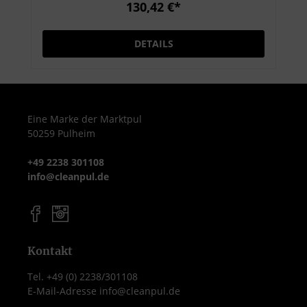
Desinfektion. Sie entfernt effektiv Schmutz
130,42 €*
und Mikroorganismen und schützt
gleichzeitig die Haut dank hautschonender
DETAILS
Inhaltsstoffe. Produktmerkmale Inhalt: 500
ml Flasche Antimikrobielle Waschlotion zur
hygienischen Händevorreinigung Sanfte
Reinigung mit hautpflegenden Substanzen
pH-hautneutral und seifenfrei Geeignet für
Eine Marke der Marktpul
50259 Pulheim
alle Spendersysteme mit 500 ml Gebinden
Anwendungsbereiche Zur
+49 2238 301108
Händevorreinigung vor der chirurgischen
info@cleanpul.de
oder hygienischen Desinfektion Für
Krankenhäuser, Arztpraxen,
Pflegeeinrichtungen und Labore Auch in
lebensmittelverarbeitenden Betrieben
einsetzbar Vorteile Antimikrobielle
Kontakt
Wirkung gegen ein breites Spektrum an
Tel. +49 (0) 2238/301108
Keimen Hautfreundliche Rezeptur – ideal
E-Mail-Adresse info@cleanpul.de
für häufiges Händewaschen