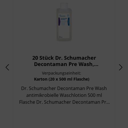
20 Stück Dr. Schumacher
Decontaman Pre Wash,
antimikrobielle Waschlotion 500 ml
Verpackungseinheit:
Flasche
Karton (20 x 500 ml Flasche)
Dr. Schumacher Decontaman Pre Wash
antimikrobielle Waschlotion 500 ml
Flasche Dr. Schumacher Decontaman Pre
Wash in der 500 ml Flasche ist eine
hochwertige antimikrobielle Waschlotion
zur gründlichen Händereinigung vor der