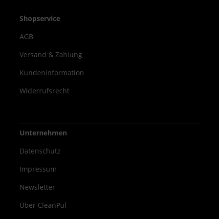
Ergonomisches 500 ml Format – passend
für Standardspender Hohe
Shopservice
Reinigungsleistung bei gleichzeitigem
AGB
Hautschutz Dr. Schumacher Decontaman
Pre Wash 500 ml ist die ideale Wahl für
Versand & Zahlung
medizinisches Personal und
Kundeninformation
Hygieneverantwortliche, die Wert auf
gründliche Reinigung, Hautschutz und
Widerrufsrecht
Wirksamkeit legen.
Unternehmen
Datenschutz
Impressum
Newsletter
Über CleanPul