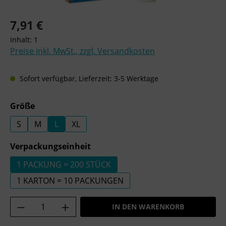
Regulärer Preis:
7,91 €
Inhalt:
1
Preise inkl. MwSt., zzgl. Versandkosten
Sofort verfügbar, Lieferzeit: 3-5 Werktage
auswählen
Größe
S
M
L
XL
auswählen
Verpackungseinheit
1 PACKUNG = 200 STÜCK
1 KARTON = 10 PACKUNGEN
Produkt Anzahl: Gib den gewünschten Wer
IN DEN WARENKORB