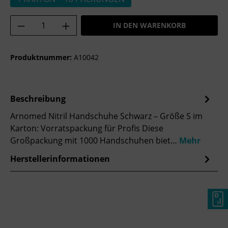
Produkt Anzahl: Gib den gewünschten Wer
IN DEN WARENKORB
Produktnummer:
A10042
Beschreibung
Arnomed Nitril Handschuhe Schwarz – Größe S im
Karton: Vorratspackung für Profis Diese
Großpackung mit 1000 Handschuhen biet…
Mehr
Herstellerinformationen