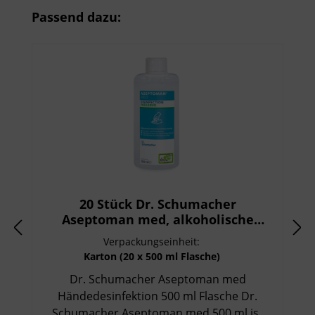
Produktgalerie überspringen
Passend dazu:
20 Stück Dr. Schumacher
Aseptoman med, alkoholische
Händedesinfektion 500 ml Flasche
Verpackungseinheit:
Karton (20 x 500 ml Flasche)
Dr. Schumacher Aseptoman med
Händedesinfektion 500 ml Flasche Dr.
Schumacher Aseptoman med 500 ml ist