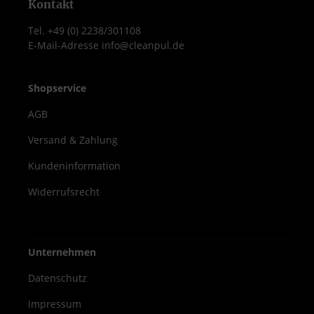
Hohe Wirksamkeit bei gleichzeitig guter
Kontakt
Hautpflege Dr. Schumacher Aseptoman
Tel. +49 (0) 2238/301108
med 500 ml bietet zuverlässige
E-Mail-Adresse info@cleanpul.de
Desinfektion und Hautschutz in einem –
perfekt für den täglichen Einsatz in
professionellen Hygienebereichen.
Shopservice
AGB
Versand & Zahlung
Kundeninformation
Widerrufsrecht
Unternehmen
Datenschutz
Impressum