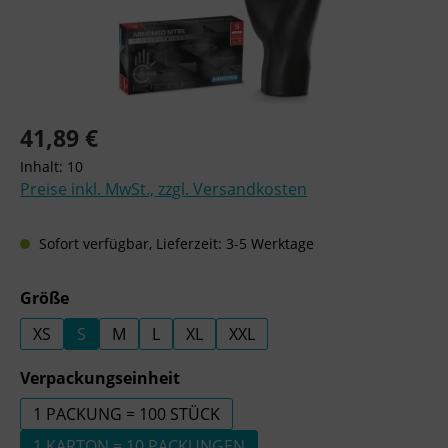
Regulärer Preis:
41,89 €
Inhalt:
10
Preise inkl. MwSt., zzgl. Versandkosten
Sofort verfügbar, Lieferzeit: 3-5 Werktage
auswählen
Größe
XS
S
M
L
XL
XXL
auswählen
Verpackungseinheit
1 PACKUNG = 100 STÜCK
1 KARTON = 10 PACKUNGEN