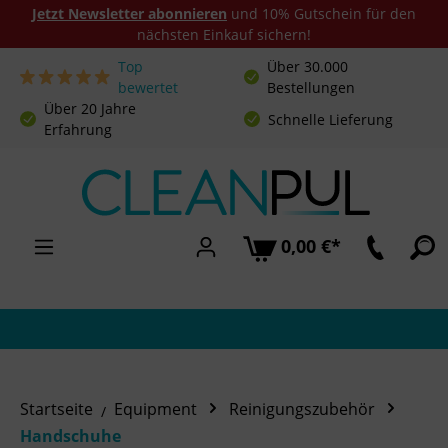
Jetzt Newsletter abonnieren
und 10% Gutschein für den
nächsten Einkauf sichern!
Top
Über 30.000
Zum Hauptinhalt springen
bewertet
Bestellungen
Über 20 Jahre
Schnelle Lieferung
Erfahrung
0,00 €*
Startseite
Equipment
Reinigungszubehör
Handschuhe