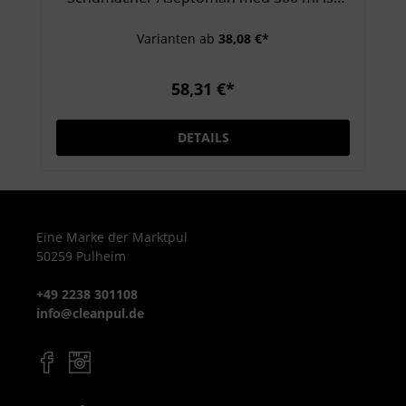
eine gebrauchsfertige, alkoholische
Varianten ab
38,08 €*
Händedesinfektion mit hervorragender
Hautverträglichkeit. Durch rückfettende
Substanzen wird die Haut gepflegt,
58,31 €*
während Bakterien, Hefen und behüllte
Viren effektiv beseitigt werden.
DETAILS
Produktmerkmale Inhalt: 500 ml Flasche
Wirksame Desinfektion mit Ethanol und 1-
Propanol VAH-gelistet, EN 1500 und EN
14476 geprüft Hautschonend durch
rückfettende Inhaltsstoffe Angenehmer
Eine Marke der Marktpul
50259 Pulheim
Geruch, schnelltrocknend
Anwendungsbereiche Medizinische und
+49 2238 301108
pflegerische Einrichtungen Arztpraxen,
info@cleanpul.de
Labore, Büros und öffentliche Bereiche
Vorteile Sichere, schnelle
Händedesinfektion Ohne Farb- und
Duftstoffe Nachfüllbare, handliche Flasche