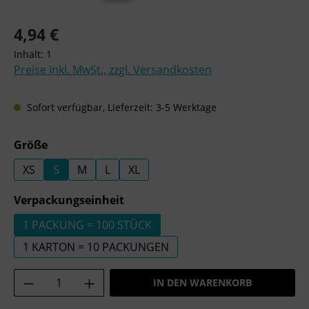
Regulärer Preis:
4,94 €
Inhalt:
1
Preise inkl. MwSt., zzgl. Versandkosten
Sofort verfügbar, Lieferzeit: 3-5 Werktage
auswählen
Größe
XS
S
M
L
XL
auswählen
Verpackungseinheit
1 PACKUNG = 100 STÜCK
1 KARTON = 10 PACKUNGEN
Produkt Anzahl: Gib den gewünschten Wer
IN DEN WARENKORB