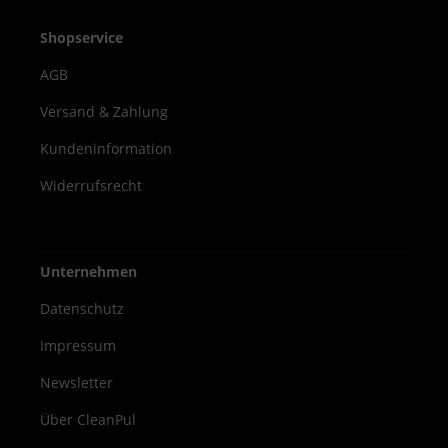
alle hautverträglichen
Anwendungsbereiche Vorteile Hohe
Shopservice
Wirksamkeit gegen Bakterien, Hefen und
AGB
behüllte Viren VAH-gelistet und EN-geprüft
Sanft zur Haut durch pflegende
Versand & Zahlung
Inhaltsstoffe Handliche 500 ml Flasche –
Kundeninformation
ideal für den täglichen Gebrauch Dr.
Schumacher Descoderm Haut- und
Widerrufsrecht
Handdesinfektion bietet zuverlässigen
Schutz und hervorragende
Hautverträglichkeit. Die 500 ml Flasche ist
Unternehmen
die ideale Lösung für hygienische
Händedesinfektion in allen professionellen
Datenschutz
und medizinischen Bereichen.
Impressum
Newsletter
Über CleanPul