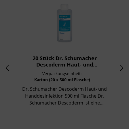
20 Stück Dr. Schumacher
Descoderm Haut- und
Handdesinfektion 500 ml Flasche
Verpackungseinheit:
Karton (20 x 500 ml Flasche)
Dr. Schumacher Descoderm Haut- und
Handdesinfektion 500 ml Flasche Dr.
Schumacher Descoderm ist eine
gebrauchsfertige, alkoholische Haut- und
Handdesinfektion zur hygienischen und
chirurgischen Händedesinfektion. Dank