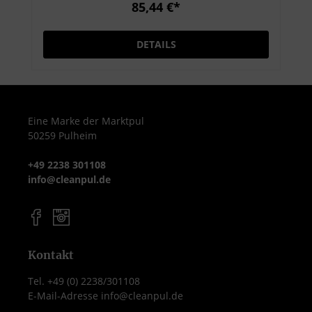
der hautschonenden Rezeptur mit
85,44 €*
rückfettenden Inhaltsstoffen eignet sich
Descoderm ideal für den täglichen Einsatz
DETAILS
in medizinischen und pflegerischen
Einrichtungen. Die 500 ml Flasche ist
handlich, nachfüllbar und perfekt für den
Arbeitsplatz geeignet. Produktmerkmale
Inhalt: 500 ml Flasche Alkoholische
Eine Marke der Marktpul
50259 Pulheim
Desinfektionslösung für Hände und Haut
Wirkstoffe: Ethanol und 1-Propanol VAH-
+49 2238 301108
gelistet und gemäß EN 1500, EN 12791, EN
info@cleanpul.de
13727, EN 14476 geprüft Hautfreundlich
mit rückfettenden Inhaltsstoffen
Angenehm im Geruch und schnell
trocknend Ohne Farbstoffe und Parfüme
Anwendungsbereiche Hygienische und
Kontakt
chirurgische Händedesinfektion Für den
Tel. +49 (0) 2238/301108
Einsatz in Kliniken, Arztpraxen,
E-Mail-Adresse info@cleanpul.de
Pflegeheimen und Laboren Geeignet für