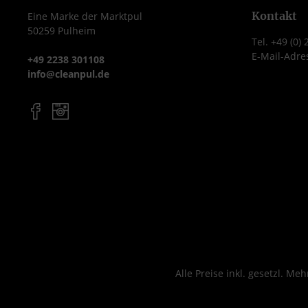
rückfettenden
effektiv Schmu
Kontakt
Eine Marke der Marktpul
50259 Pulheim
Inhaltsstoffen eignet sich
Mikroorganism
Tel. +49 (0)
Descoderm ideal für den
schützt gleichze
E-Mail-Adre
+49 2238 301108
täglichen Einsatz in
Haut dan
info@cleanpul.de
medizinischen und
hautschone
pflegerischen
Inhaltsstof
Einrichtungen. Die 500
Produktmerkmale Inha
ml Flasche ist handlich,
500 ml Flas
nachfüllbar und perfekt
Antimikrobi
für den Arbeitsplatz
Waschlotion
geeignet.
hygienisc
Produktmerkmale Inhalt:
Händevorrein
500 ml Flasche
Sanfte Reinigu
Alkoholische
hautpflege
Desinfektionslösung für
Substanzen pH-
Hände und Haut
hautneutral
Alle Preise inkl. gesetzl. Me
Wirkstoffe: Ethanol und
seifenfrei Geeignet für
1-Propanol VAH-gelistet
alle Spendersys