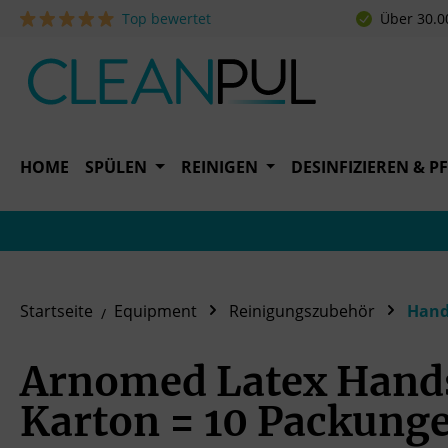
Top bewertet
Über 30.0
 Hauptinhalt springen
Zur Suche springen
Zur Hauptnavigation springen
HOME
SPÜLEN
REINIGEN
DESINFIZIEREN & P
Startseite
Equipment
Reinigungszubehör
Hand
Arnomed Latex Hands
Karton = 10 Packung