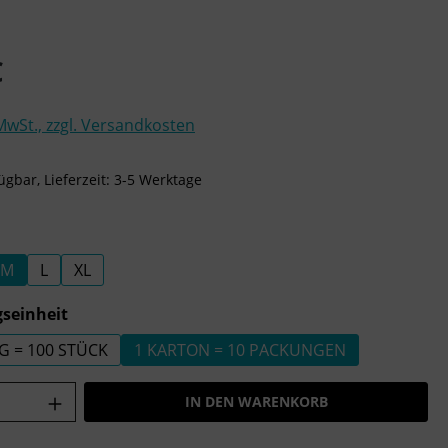
is:
€
 MwSt., zzgl. Versandkosten
ügbar, Lieferzeit: 3-5 Werktage
ählen
M
L
XL
auswählen
seinheit
G = 100 STÜCK
1 KARTON = 10 PACKUNGEN
Anzahl: Gib den gewünschten Wert ein o
IN DEN WARENKORB