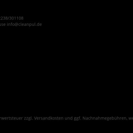
tz und
Regeneration und
en und
schützt vor
 2238/301108
itig die
Austrocknung, ohne
sse info@cleanpul.de
k
Duftstoffe oder
nder
Reizstoffe zu enthalten.
fe.
Produktmerkmale Inhalt:
lt:
100 ml Tube Parfümfrei,
che
für sensible und
elle
trockene Haut Spendet
 zur
intensive Feuchtigkeit
hen
Frei von Farbstoffen und
igung
Parabenen Für tägliche
ng mit
Pflege geeignet
nden
Anwendungsbereiche
Empfindliche und
 und
gereizte Haut Nach dem
hrwertsteuer zzgl.
Versandkosten
und ggf. Nachnahmegebühren, we
Händewaschen oder
teme mit
Duschen Pflege im