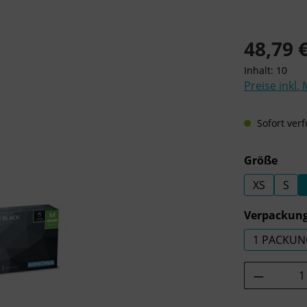
Regulärer Pre
48,79 
Inhalt:
10
Preise inkl.
Sofort verf
ausw
Größe
XS
S
Verpackung
1 PACKUN
Produkt 