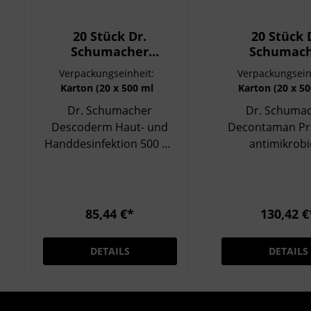
20 Stück Dr.
20 Stück 
Schumacher
Schumac
Descoderm Haut-
Decontaman
Verpackungseinheit:
Verpackungsein
und
Wash,
Karton (20 x 500 ml
Karton (20 x 5
Handdesinfektion
antimikrob
Flasche)
Flasche)
Dr. Schumacher
Dr. Schuma
500 ml Flasche
Waschlotion 
Descoderm Haut- und
Decontaman Pr
Flasch
Handdesinfektion 500 ml
antimikrobi
Flasche Dr. Schumacher
Waschlotion 
Descoderm ist eine
Flasche Dr. Schumacher
gebrauchsfertige,
Decontaman Pre
alkoholische Haut- und
der 500 ml Flas
85,44 €*
130,42 €
Handdesinfektion zur
eine hochwer
hygienischen und
antimikrobi
DETAILS
DETAILS
chirurgischen
Waschlotion
Händedesinfektion. Dank
gründlich
der hautschonenden
Händereinigung
Rezeptur mit
Desinfektion. Sie